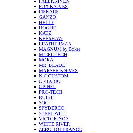
FALLKNIVEN
FOX KNIVES
FISKARS
GANZO
HELLE
HOGUE
KATZ
KERSHAW
LEATHERMAN
MAGNUM by Boker
MICROTECH
MORA
MR. BLADE
MARSER KNIVES
N.C.CUSTOM
ONTARIO
OPINEL
PRO-TECH
RUIKE
SOG
SPYDERCO
STEEL WILL
VICTORINOX
WHITE RIVER
ZERO TOLERANCE