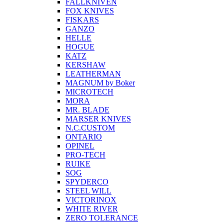
FALLKNIVEN
FOX KNIVES
FISKARS
GANZO
HELLE
HOGUE
KATZ
KERSHAW
LEATHERMAN
MAGNUM by Boker
MICROTECH
MORA
MR. BLADE
MARSER KNIVES
N.C.CUSTOM
ONTARIO
OPINEL
PRO-TECH
RUIKE
SOG
SPYDERCO
STEEL WILL
VICTORINOX
WHITE RIVER
ZERO TOLERANCE