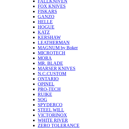
FALLKNIVEN
FOX KNIVES
FISKARS
GANZO
HELLE
HOGUE
KATZ
KERSHAW
LEATHERMAN
MAGNUM by Boker
MICROTECH
MORA
MR. BLADE
MARSER KNIVES
N.C.CUSTOM
ONTARIO
OPINEL
PRO-TECH
RUIKE
SOG
SPYDERCO
STEEL WILL
VICTORINOX
WHITE RIVER
ZERO TOLERANCE