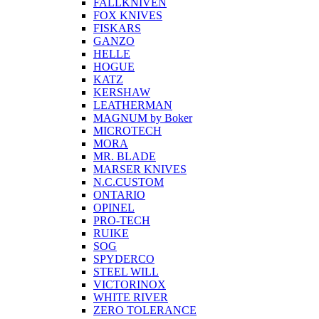
FALLKNIVEN
FOX KNIVES
FISKARS
GANZO
HELLE
HOGUE
KATZ
KERSHAW
LEATHERMAN
MAGNUM by Boker
MICROTECH
MORA
MR. BLADE
MARSER KNIVES
N.C.CUSTOM
ONTARIO
OPINEL
PRO-TECH
RUIKE
SOG
SPYDERCO
STEEL WILL
VICTORINOX
WHITE RIVER
ZERO TOLERANCE