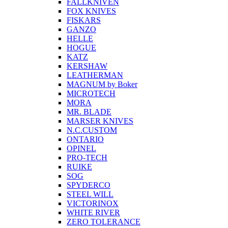
FALLKNIVEN
FOX KNIVES
FISKARS
GANZO
HELLE
HOGUE
KATZ
KERSHAW
LEATHERMAN
MAGNUM by Boker
MICROTECH
MORA
MR. BLADE
MARSER KNIVES
N.C.CUSTOM
ONTARIO
OPINEL
PRO-TECH
RUIKE
SOG
SPYDERCO
STEEL WILL
VICTORINOX
WHITE RIVER
ZERO TOLERANCE