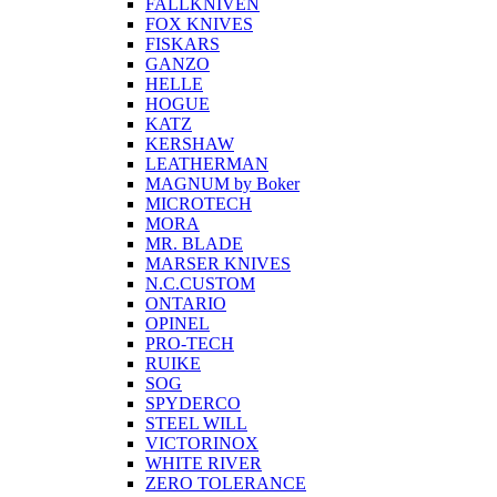
FALLKNIVEN
FOX KNIVES
FISKARS
GANZO
HELLE
HOGUE
KATZ
KERSHAW
LEATHERMAN
MAGNUM by Boker
MICROTECH
MORA
MR. BLADE
MARSER KNIVES
N.C.CUSTOM
ONTARIO
OPINEL
PRO-TECH
RUIKE
SOG
SPYDERCO
STEEL WILL
VICTORINOX
WHITE RIVER
ZERO TOLERANCE