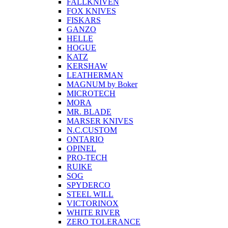
FALLKNIVEN
FOX KNIVES
FISKARS
GANZO
HELLE
HOGUE
KATZ
KERSHAW
LEATHERMAN
MAGNUM by Boker
MICROTECH
MORA
MR. BLADE
MARSER KNIVES
N.C.CUSTOM
ONTARIO
OPINEL
PRO-TECH
RUIKE
SOG
SPYDERCO
STEEL WILL
VICTORINOX
WHITE RIVER
ZERO TOLERANCE