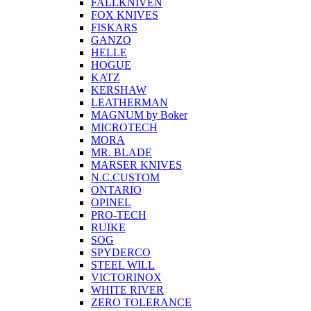
FALLKNIVEN
FOX KNIVES
FISKARS
GANZO
HELLE
HOGUE
KATZ
KERSHAW
LEATHERMAN
MAGNUM by Boker
MICROTECH
MORA
MR. BLADE
MARSER KNIVES
N.C.CUSTOM
ONTARIO
OPINEL
PRO-TECH
RUIKE
SOG
SPYDERCO
STEEL WILL
VICTORINOX
WHITE RIVER
ZERO TOLERANCE