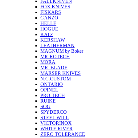
FALLKNIVEN
FOX KNIVES
FISKARS
GANZO
HELLE
HOGUE
KATZ
KERSHAW
LEATHERMAN
MAGNUM by Boker
MICROTECH
MORA
MR. BLADE
MARSER KNIVES
N.C.CUSTOM
ONTARIO
OPINEL
PRO-TECH
RUIKE
SOG
SPYDERCO
STEEL WILL
VICTORINOX
WHITE RIVER
ZERO TOLERANCE