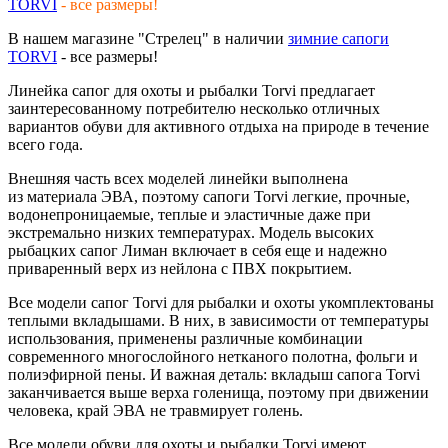
TORVI
- все размеры!
В нашем магазине "Стрелец" в наличии
зимние сапоги
TORVI
- все размеры!
Линейка сапог для охоты и рыбалки Torvi предлагает
заинтересованному потребителю несколько отличных
вариантов обуви для активного отдыха на природе в течение
всего года.
Внешняя часть всех моделей линейки выполнена
из материала ЭВА, поэтому сапоги Torvi легкие, прочные,
водонепроницаемые, теплые и эластичные даже при
экстремально низких температурах. Модель высоких
рыбацких сапог Лиман включает в себя еще и надежно
приваренный верх из нейлона с ПВХ покрытием.
Все модели сапог Torvi для рыбалки и охоты укомплектованы
теплыми вкладышами. В них, в зависимости от температуры
использования, применены различные комбинации
современного многослойного нетканого полотна, фольги и
полиэфирной пены. И важная деталь: вкладыш сапога Torvi
заканчивается выше верха голенища, поэтому при движении
человека, край ЭВА не травмирует голень.
Все модели обуви для охоты и рыбалки Torvi имеют