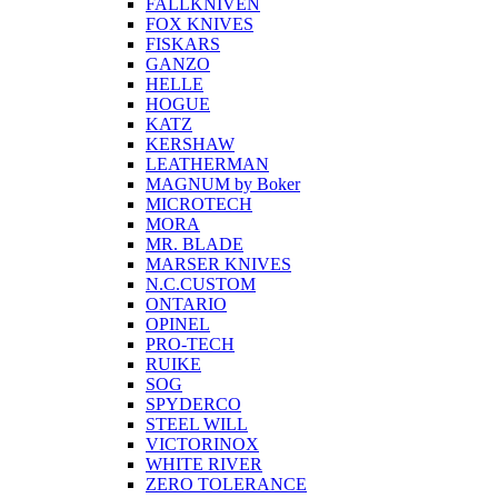
FALLKNIVEN
FOX KNIVES
FISKARS
GANZO
HELLE
HOGUE
KATZ
KERSHAW
LEATHERMAN
MAGNUM by Boker
MICROTECH
MORA
MR. BLADE
MARSER KNIVES
N.C.CUSTOM
ONTARIO
OPINEL
PRO-TECH
RUIKE
SOG
SPYDERCO
STEEL WILL
VICTORINOX
WHITE RIVER
ZERO TOLERANCE