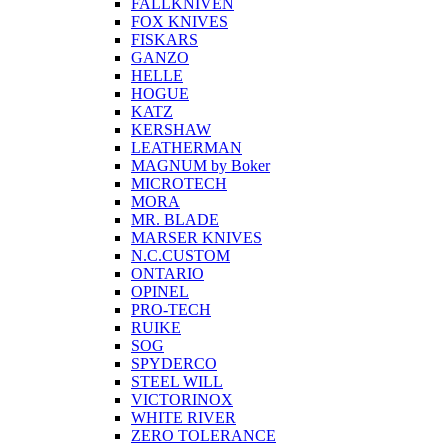
FALLKNIVEN
FOX KNIVES
FISKARS
GANZO
HELLE
HOGUE
KATZ
KERSHAW
LEATHERMAN
MAGNUM by Boker
MICROTECH
MORA
MR. BLADE
MARSER KNIVES
N.C.CUSTOM
ONTARIO
OPINEL
PRO-TECH
RUIKE
SOG
SPYDERCO
STEEL WILL
VICTORINOX
WHITE RIVER
ZERO TOLERANCE