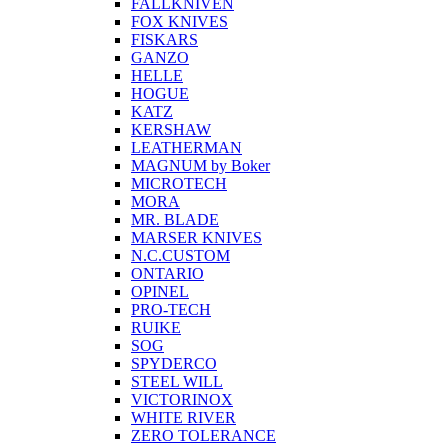
FALLKNIVEN
FOX KNIVES
FISKARS
GANZO
HELLE
HOGUE
KATZ
KERSHAW
LEATHERMAN
MAGNUM by Boker
MICROTECH
MORA
MR. BLADE
MARSER KNIVES
N.C.CUSTOM
ONTARIO
OPINEL
PRO-TECH
RUIKE
SOG
SPYDERCO
STEEL WILL
VICTORINOX
WHITE RIVER
ZERO TOLERANCE