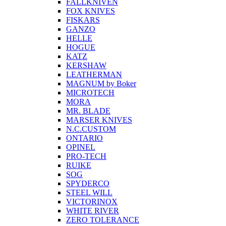
FALLKNIVEN
FOX KNIVES
FISKARS
GANZO
HELLE
HOGUE
KATZ
KERSHAW
LEATHERMAN
MAGNUM by Boker
MICROTECH
MORA
MR. BLADE
MARSER KNIVES
N.C.CUSTOM
ONTARIO
OPINEL
PRO-TECH
RUIKE
SOG
SPYDERCO
STEEL WILL
VICTORINOX
WHITE RIVER
ZERO TOLERANCE