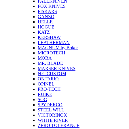
FALLKNIVEN
FOX KNIVES
FISKARS
GANZO
HELLE
HOGUE
KATZ
KERSHAW
LEATHERMAN
MAGNUM by Boker
MICROTECH
MORA
MR. BLADE
MARSER KNIVES
N.C.CUSTOM
ONTARIO
OPINEL
PRO-TECH
RUIKE
SOG
SPYDERCO
STEEL WILL
VICTORINOX
WHITE RIVER
ZERO TOLERANCE