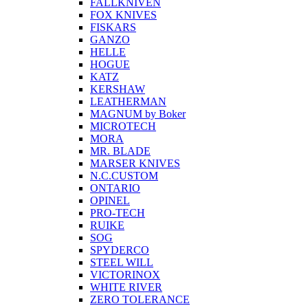
FALLKNIVEN
FOX KNIVES
FISKARS
GANZO
HELLE
HOGUE
KATZ
KERSHAW
LEATHERMAN
MAGNUM by Boker
MICROTECH
MORA
MR. BLADE
MARSER KNIVES
N.C.CUSTOM
ONTARIO
OPINEL
PRO-TECH
RUIKE
SOG
SPYDERCO
STEEL WILL
VICTORINOX
WHITE RIVER
ZERO TOLERANCE