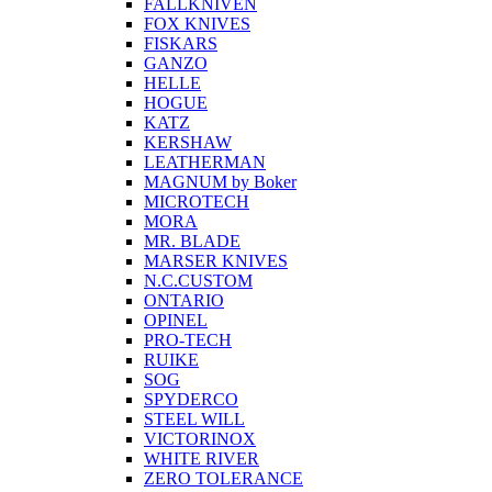
FALLKNIVEN
FOX KNIVES
FISKARS
GANZO
HELLE
HOGUE
KATZ
KERSHAW
LEATHERMAN
MAGNUM by Boker
MICROTECH
MORA
MR. BLADE
MARSER KNIVES
N.C.CUSTOM
ONTARIO
OPINEL
PRO-TECH
RUIKE
SOG
SPYDERCO
STEEL WILL
VICTORINOX
WHITE RIVER
ZERO TOLERANCE