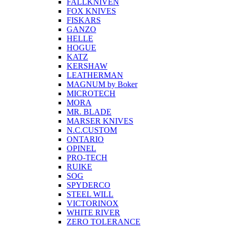
FALLKNIVEN
FOX KNIVES
FISKARS
GANZO
HELLE
HOGUE
KATZ
KERSHAW
LEATHERMAN
MAGNUM by Boker
MICROTECH
MORA
MR. BLADE
MARSER KNIVES
N.C.CUSTOM
ONTARIO
OPINEL
PRO-TECH
RUIKE
SOG
SPYDERCO
STEEL WILL
VICTORINOX
WHITE RIVER
ZERO TOLERANCE