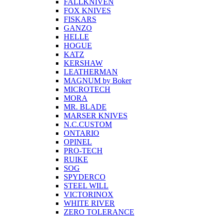
FALLKNIVEN
FOX KNIVES
FISKARS
GANZO
HELLE
HOGUE
KATZ
KERSHAW
LEATHERMAN
MAGNUM by Boker
MICROTECH
MORA
MR. BLADE
MARSER KNIVES
N.C.CUSTOM
ONTARIO
OPINEL
PRO-TECH
RUIKE
SOG
SPYDERCO
STEEL WILL
VICTORINOX
WHITE RIVER
ZERO TOLERANCE