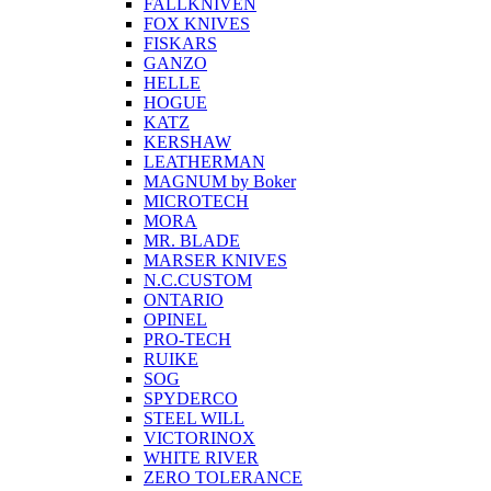
FALLKNIVEN
FOX KNIVES
FISKARS
GANZO
HELLE
HOGUE
KATZ
KERSHAW
LEATHERMAN
MAGNUM by Boker
MICROTECH
MORA
MR. BLADE
MARSER KNIVES
N.C.CUSTOM
ONTARIO
OPINEL
PRO-TECH
RUIKE
SOG
SPYDERCO
STEEL WILL
VICTORINOX
WHITE RIVER
ZERO TOLERANCE