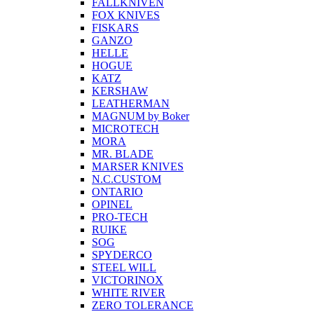
FALLKNIVEN
FOX KNIVES
FISKARS
GANZO
HELLE
HOGUE
KATZ
KERSHAW
LEATHERMAN
MAGNUM by Boker
MICROTECH
MORA
MR. BLADE
MARSER KNIVES
N.C.CUSTOM
ONTARIO
OPINEL
PRO-TECH
RUIKE
SOG
SPYDERCO
STEEL WILL
VICTORINOX
WHITE RIVER
ZERO TOLERANCE