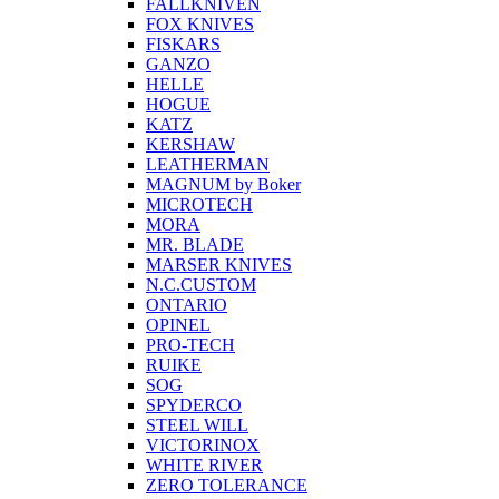
FALLKNIVEN
FOX KNIVES
FISKARS
GANZO
HELLE
HOGUE
KATZ
KERSHAW
LEATHERMAN
MAGNUM by Boker
MICROTECH
MORA
MR. BLADE
MARSER KNIVES
N.C.CUSTOM
ONTARIO
OPINEL
PRO-TECH
RUIKE
SOG
SPYDERCO
STEEL WILL
VICTORINOX
WHITE RIVER
ZERO TOLERANCE