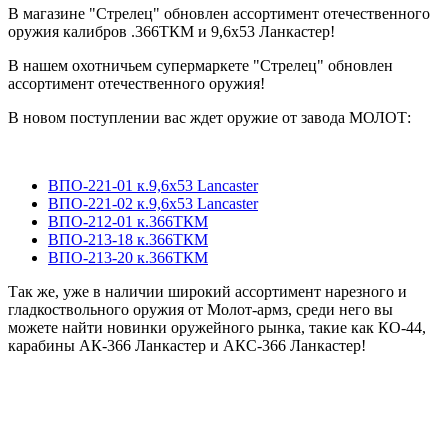
В магазине "Стрелец" обновлен ассортимент отечественного
оружия калибров .366ТКМ и 9,6х53 Ланкастер!
В нашем охотничьем супермаркете "Стрелец" обновлен
ассортимент отечественного оружия!
В новом поступлении вас ждет оружие от завода МОЛОТ:
ВПО-221-01 к.9,6х53 Lancaster
ВПО-221-02 к.9,6х53 Lancaster
ВПО-212-01 к.366ТКМ
ВПО-213-18 к.366ТКМ
ВПО-213-20 к.366ТКМ
Так же, уже в наличии широкий ассортимент нарезного и
гладкоствольного оружия от Молот-армз, среди него вы
можете найти новинки оружейного рынка, такие как КО-44,
карабины АК-366 Ланкастер и АКС-366 Ланкастер!