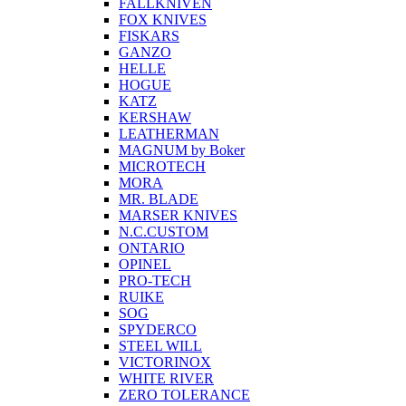
FALLKNIVEN
FOX KNIVES
FISKARS
GANZO
HELLE
HOGUE
KATZ
KERSHAW
LEATHERMAN
MAGNUM by Boker
MICROTECH
MORA
MR. BLADE
MARSER KNIVES
N.C.CUSTOM
ONTARIO
OPINEL
PRO-TECH
RUIKE
SOG
SPYDERCO
STEEL WILL
VICTORINOX
WHITE RIVER
ZERO TOLERANCE