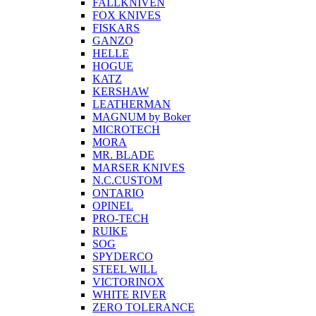
FALLKNIVEN
FOX KNIVES
FISKARS
GANZO
HELLE
HOGUE
KATZ
KERSHAW
LEATHERMAN
MAGNUM by Boker
MICROTECH
MORA
MR. BLADE
MARSER KNIVES
N.C.CUSTOM
ONTARIO
OPINEL
PRO-TECH
RUIKE
SOG
SPYDERCO
STEEL WILL
VICTORINOX
WHITE RIVER
ZERO TOLERANCE