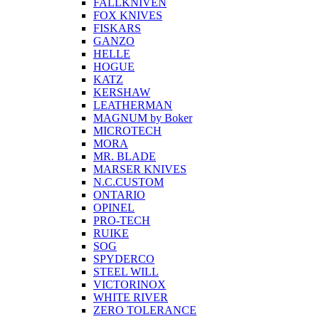
FALLKNIVEN
FOX KNIVES
FISKARS
GANZO
HELLE
HOGUE
KATZ
KERSHAW
LEATHERMAN
MAGNUM by Boker
MICROTECH
MORA
MR. BLADE
MARSER KNIVES
N.C.CUSTOM
ONTARIO
OPINEL
PRO-TECH
RUIKE
SOG
SPYDERCO
STEEL WILL
VICTORINOX
WHITE RIVER
ZERO TOLERANCE