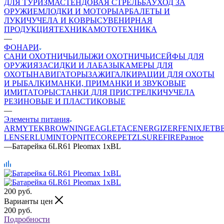
ДЛЯ ТУРИЗМА
СТЕНДОВАЯ СТРЕЛЬБА
УХОД ЗА
ОРУЖИЕМ
ЛОДКИ И МОТОРЫ
АРБАЛЕТЫ И
ЛУКИ
ЧУЧЕЛА И КОВРЫ
СУВЕНИРНАЯ
ПРОДУКЦИЯ
ТЕХНИКА
МОТОТЕХНИКА
—
ФОНАРИ
САНИ ОХОТНИЧЬИ
ЛЫЖИ ОХОТНИЧЬИ
СЕЙФЫ ДЛЯ
ОРУЖИЯ
ЗАСИДКИ И ЛАБАЗЫ
КАМЕРЫ ДЛЯ
ОХОТЫ
НАВИГАТОРЫ
ЗАЖИГАЛКИ
РАЦИИ ДЛЯ ОХОТЫ
И РЫБАЛКИ
МАНКИ, ПРИМАНКИ И ЗВУКОВЫЕ
ИМИТАТОРЫ
СТАНКИ ДЛЯ ПРИСТРЕЛКИ
ЧУЧЕЛА
РЕЗИНОВЫЕ И ПЛАСТИКОВЫЕ
—
Элементы питания
ARMYTEK
BROWNING
EAGLETAC
ENERGIZER
FENIX
JETB
LENSER
LUMINTOP
NITECORE
PETZL
SUREFIRE
Разное
—
Батарейка 6LR61 Pleomax 1xBL
200
руб.
Варианты цен
200
руб.
Подробности