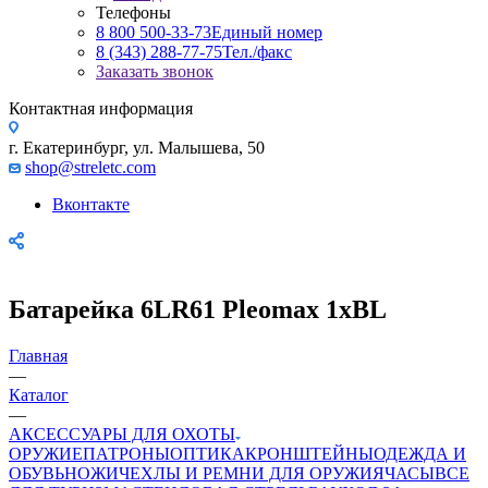
Телефоны
8 800 500-33-73
Единый номер
8 (343) 288-77-75
Тел./факс
Заказать звонок
Контактная информация
г. Екатеринбург, ул. Малышева, 50
shop@streletc.com
Вконтакте
Батарейка 6LR61 Pleomax 1xBL
Главная
—
Каталог
—
АКСЕССУАРЫ ДЛЯ ОХОТЫ
ОРУЖИЕ
ПАТРОНЫ
ОПТИКА
КРОНШТЕЙНЫ
ОДЕЖДА И
ОБУВЬ
НОЖИ
ЧЕХЛЫ И РЕМНИ ДЛЯ ОРУЖИЯ
ЧАСЫ
ВСЕ