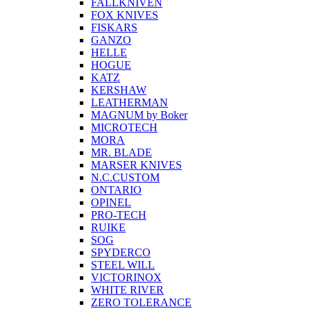
FALLKNIVEN
FOX KNIVES
FISKARS
GANZO
HELLE
HOGUE
KATZ
KERSHAW
LEATHERMAN
MAGNUM by Boker
MICROTECH
MORA
MR. BLADE
MARSER KNIVES
N.C.CUSTOM
ONTARIO
OPINEL
PRO-TECH
RUIKE
SOG
SPYDERCO
STEEL WILL
VICTORINOX
WHITE RIVER
ZERO TOLERANCE