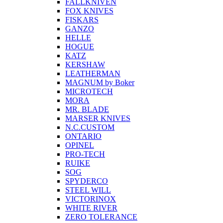
FALLKNIVEN
FOX KNIVES
FISKARS
GANZO
HELLE
HOGUE
KATZ
KERSHAW
LEATHERMAN
MAGNUM by Boker
MICROTECH
MORA
MR. BLADE
MARSER KNIVES
N.C.CUSTOM
ONTARIO
OPINEL
PRO-TECH
RUIKE
SOG
SPYDERCO
STEEL WILL
VICTORINOX
WHITE RIVER
ZERO TOLERANCE