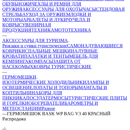
ОБУВЬ
НОЖИ
ЧЕХЛЫ И РЕМНИ ДЛЯ
ОРУЖИЯ
АКСЕССУАРЫ ДЛЯ ОХОТЫ
ЧАСЫ
СТЕНДОВАЯ
СТРЕЛЬБА
УХОД ЗА ОРУЖИЕМ
ЛОДКИ И
МОТОРЫ
АРБАЛЕТЫ И ЛУКИ
ЧУЧЕЛА И
КОВРЫ
СУВЕНИРНАЯ
ПРОДУКЦИЯ
ТЕХНИКА
МОТОТЕХНИКА
—
АКСЕССУАРЫ ДЛЯ ТУРИЗМА
Рюкзаки и сумки туристические
САМОНАДУВАЮЩИЕСЯ
КОВРИКИ
СПАЛЬНЫЕ МЕШКИ
НАДУВНЫЕ
КРОВАТИ
ПАЛАТКИ И ТЕНТЫ
МЕБЕЛЬ ДЛЯ
КЕМПИНГА
КОМПАСЫ
ЗАЩИТА ОТ
НАСЕКОМЫХ
КОВРЫ ТУРИСТИЧЕСКИЕ
—
ГЕРМОМЕШКИ
ИЗОТЕРМИЧЕСКИЕ ХОЛОДИЛЬНИКИ
ЛАМПЫ И
ОСВЕЩЕНИЕ
ЛОПАТЫ И ТОПОРЫ
МАНГАЛЫ И
КОПТИЛЬНИ
НАБОРЫ ДЛЯ
ПИКНИКА
ПОСУДА
ТЕРМОСЫ
ТУРИСТИЧЕСКИЕ ПЛИТЫ
И ГОРЕЛКИ
ОБОГРЕВАТЕЛИ
БАРОМЕТРЫ И
МЕТЕОСТАНЦИИ
Разное
—
ГЕРМОМЕШОК BASK WP BAG V3 40 КРАСНЫЙ
Распродажа