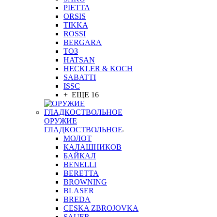
PIETTA
ORSIS
TIKKA
ROSSI
BERGARA
ТОЗ
HATSAN
HECKLER & KOCH
SABATTI
ISSC
+ ЕЩЕ 16
ОРУЖИЕ
ГЛАДКОСТВОЛЬНОЕ
МОЛОТ
КАЛАШНИКОВ
БАЙКАЛ
BENELLI
BERETTA
BROWNING
BLASER
BREDA
CESKA ZBROJOVKA
SAUER