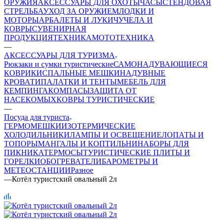
ОРУЖИЯ
АКСЕССУАРЫ ДЛЯ ОХОТЫ
ЧАСЫ
СТЕНДОВАЯ
СТРЕЛЬБА
УХОД ЗА ОРУЖИЕМ
ЛОДКИ И
МОТОРЫ
АРБАЛЕТЫ И ЛУКИ
ЧУЧЕЛА И
КОВРЫ
СУВЕНИРНАЯ
ПРОДУКЦИЯ
ТЕХНИКА
МОТОТЕХНИКА
—
АКСЕССУАРЫ ДЛЯ ТУРИЗМА
Рюкзаки и сумки туристические
САМОНАДУВАЮЩИЕСЯ
КОВРИКИ
СПАЛЬНЫЕ МЕШКИ
НАДУВНЫЕ
КРОВАТИ
ПАЛАТКИ И ТЕНТЫ
МЕБЕЛЬ ДЛЯ
КЕМПИНГА
КОМПАСЫ
ЗАЩИТА ОТ
НАСЕКОМЫХ
КОВРЫ ТУРИСТИЧЕСКИЕ
—
Посуда для туриста
ГЕРМОМЕШКИ
ИЗОТЕРМИЧЕСКИЕ
ХОЛОДИЛЬНИКИ
ЛАМПЫ И ОСВЕЩЕНИЕ
ЛОПАТЫ И
ТОПОРЫ
МАНГАЛЫ И КОПТИЛЬНИ
НАБОРЫ ДЛЯ
ПИКНИКА
ТЕРМОСЫ
ТУРИСТИЧЕСКИЕ ПЛИТЫ И
ГОРЕЛКИ
ОБОГРЕВАТЕЛИ
БАРОМЕТРЫ И
МЕТЕОСТАНЦИИ
Разное
—
Котёл туристский овальный 2л