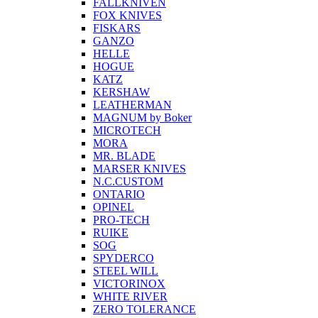
FALLKNIVEN
FOX KNIVES
FISKARS
GANZO
HELLE
HOGUE
KATZ
KERSHAW
LEATHERMAN
MAGNUM by Boker
MICROTECH
MORA
MR. BLADE
MARSER KNIVES
N.C.CUSTOM
ONTARIO
OPINEL
PRO-TECH
RUIKE
SOG
SPYDERCO
STEEL WILL
VICTORINOX
WHITE RIVER
ZERO TOLERANCE