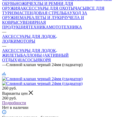
ОБУВЬ
НОЖИ
ЧЕХЛЫ И РЕМНИ ДЛЯ
ОРУЖИЯ
АКСЕССУАРЫ ДЛЯ ОХОТЫ
ЧАСЫ
ВСЕ ДЛЯ
ТУРИЗМА
СТЕНДОВАЯ СТРЕЛЬБА
УХОД ЗА
ОРУЖИЕМ
АРБАЛЕТЫ И ЛУКИ
ЧУЧЕЛА И
КОВРЫ
СУВЕНИРНАЯ
ПРОДУКЦИЯ
ТЕХНИКА
МОТОТЕХНИКА
—
АКСЕССУАРЫ ДЛЯ ЛОДОК
ЛОДКИ
МОТОРЫ
—
АКСЕССУАРЫ ДЛЯ ЛОДОК
ЖИЛЕТЫ
БАЛЛОНЫ (АКТИВНЫЙ
ОТДЫХ)
НАСОСЫ
ЯКОРЯ
—
Сливной клапан черный 24мм (гладиатор)
260
руб.
Варианты цен
260
руб.
Подробности
Нет в наличии