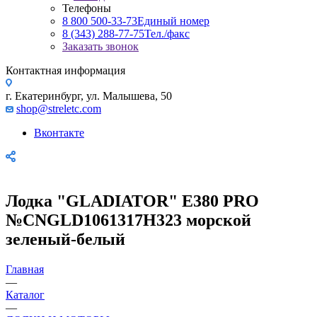
Телефоны
8 800 500-33-73
Единый номер
8 (343) 288-77-75
Тел./факс
Заказать звонок
Контактная информация
г. Екатеринбург, ул. Малышева, 50
shop@streletc.com
Вконтакте
Лодка "GLADIATOR" Е380 PRO
№CNGLD1061317H323 морской
зеленый-белый
Главная
—
Каталог
—