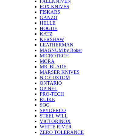
FALLKNIVEN
FOX KNIVES
FISKARS
GANZO
HELLE
HOGUE
KATZ
KERSHAW
LEATHERMAN
MAGNUM by Boker
MICROTECH
MORA
MR. BLADE
MARSER KNIVES
N.C.CUSTOM
ONTARIO
OPINEL
PRO-TECH
RUIKE
SOG
SPYDERCO
STEEL WILL
VICTORINOX
WHITE RIVER
ZERO TOLERANCE