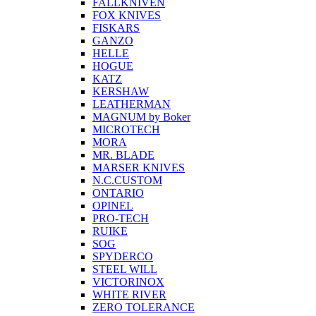
FALLKNIVEN
FOX KNIVES
FISKARS
GANZO
HELLE
HOGUE
KATZ
KERSHAW
LEATHERMAN
MAGNUM by Boker
MICROTECH
MORA
MR. BLADE
MARSER KNIVES
N.C.CUSTOM
ONTARIO
OPINEL
PRO-TECH
RUIKE
SOG
SPYDERCO
STEEL WILL
VICTORINOX
WHITE RIVER
ZERO TOLERANCE