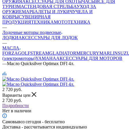
ОРУЖИЯ
АКСЕССУАРЫ ДЛЯ ОХОТЫ
ЧАСЫ
ВСЕ ДЛЯ
ТУРИЗМА
СТЕНДОВАЯ СТРЕЛЬБА
УХОД ЗА
ОРУЖИЕМ
АРБАЛЕТЫ И ЛУКИ
ЧУЧЕЛА И
КОВРЫ
СУВЕНИРНАЯ
ПРОДУКЦИЯ
ТЕХНИКА
МОТОТЕХНИКА
—
Лодочные моторы подвесные
ЛОДКИ
АКСЕССУАРЫ ДЛЯ ЛОДОК
—
МАСЛА
FORZA
GOLFSTREAM
GLADIATOR
MERCURY
MARLIN
SUZ
(электромоторы)
YAMAHA
АКСЕССУАРЫ ДЛЯ МОТОРОВ
—
Масло Quicksilver Optimax DFI 4л.
2 720
руб.
Варианты цен
2 720
руб.
Подробности
Нет в наличии
Самовывоз сегодня - бесплатно
Доставка - рассчитывается индивидуально