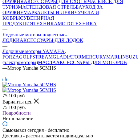
ОРУЖИЯ
АКСЕССУАРЫ ДЛЯ ОХОТЫ
ЧАСЫ
ВСЕ ДЛЯ
ТУРИЗМА
СТЕНДОВАЯ СТРЕЛЬБА
УХОД ЗА
ОРУЖИЕМ
АРБАЛЕТЫ И ЛУКИ
ЧУЧЕЛА И
КОВРЫ
СУВЕНИРНАЯ
ПРОДУКЦИЯ
ТЕХНИКА
МОТОТЕХНИКА
—
Лодочные моторы подвесные
ЛОДКИ
АКСЕССУАРЫ ДЛЯ ЛОДОК
—
Лодочные моторы YAMAHA
FORZA
GOLFSTREAM
GLADIATOR
MERCURY
MARLIN
SUZ
(электромоторы)
МАСЛА
АКСЕССУАРЫ ДЛЯ МОТОРОВ
—
Мотор Yamaha 5CMHS
75 100
руб.
Варианты цен
75 100
руб.
Подробности
Нет в наличии
Самовывоз сегодня - бесплатно
Доставка - рассчитывается индивидуально