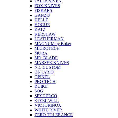
FALLKNIVEN
FOX KNIVES
FISKARS
GANZO
HELLE
HOGUE
KATZ
KERSHAW
LEATHERMAN
MAGNUM by Boker
MICROTECH
MORA
MR. BLADE
MARSER KNIVES
N.C.CUSTOM
ONTARIO
OPINEL
PRO-TECH
RUIKE
SOG
SPYDERCO
STEEL WILL
VICTORINOX
WHITE RIVER
ZERO TOLERANCE