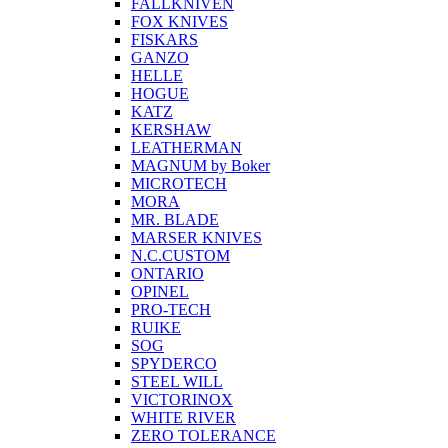
FALLKNIVEN
FOX KNIVES
FISKARS
GANZO
HELLE
HOGUE
KATZ
KERSHAW
LEATHERMAN
MAGNUM by Boker
MICROTECH
MORA
MR. BLADE
MARSER KNIVES
N.C.CUSTOM
ONTARIO
OPINEL
PRO-TECH
RUIKE
SOG
SPYDERCO
STEEL WILL
VICTORINOX
WHITE RIVER
ZERO TOLERANCE