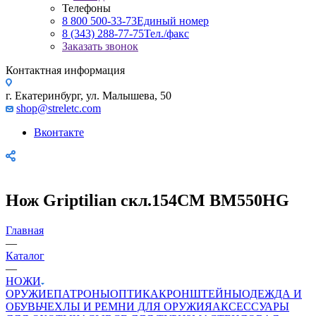
Телефоны
8 800 500-33-73
Единый номер
8 (343) 288-77-75
Тел./факс
Заказать звонок
Контактная информация
г. Екатеринбург, ул. Малышева, 50
shop@streletc.com
Вконтакте
Нож Griptilian скл.154СМ BM550HG
Главная
—
Каталог
—
НОЖИ
ОРУЖИЕ
ПАТРОНЫ
ОПТИКА
КРОНШТЕЙНЫ
ОДЕЖДА И
ОБУВЬ
ЧЕХЛЫ И РЕМНИ ДЛЯ ОРУЖИЯ
АКСЕССУАРЫ