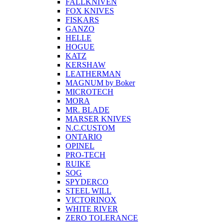
FALLKNIVEN
FOX KNIVES
FISKARS
GANZO
HELLE
HOGUE
KATZ
KERSHAW
LEATHERMAN
MAGNUM by Boker
MICROTECH
MORA
MR. BLADE
MARSER KNIVES
N.C.CUSTOM
ONTARIO
OPINEL
PRO-TECH
RUIKE
SOG
SPYDERCO
STEEL WILL
VICTORINOX
WHITE RIVER
ZERO TOLERANCE