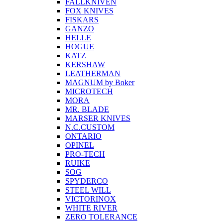
FALLKNIVEN
FOX KNIVES
FISKARS
GANZO
HELLE
HOGUE
KATZ
KERSHAW
LEATHERMAN
MAGNUM by Boker
MICROTECH
MORA
MR. BLADE
MARSER KNIVES
N.C.CUSTOM
ONTARIO
OPINEL
PRO-TECH
RUIKE
SOG
SPYDERCO
STEEL WILL
VICTORINOX
WHITE RIVER
ZERO TOLERANCE