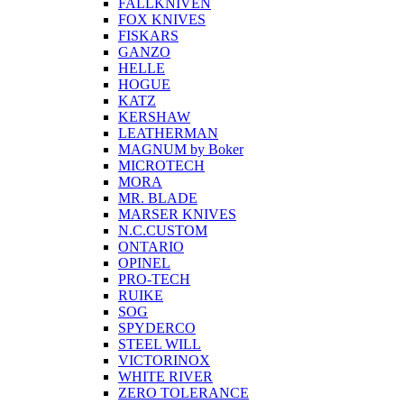
FALLKNIVEN
FOX KNIVES
FISKARS
GANZO
HELLE
HOGUE
KATZ
KERSHAW
LEATHERMAN
MAGNUM by Boker
MICROTECH
MORA
MR. BLADE
MARSER KNIVES
N.C.CUSTOM
ONTARIO
OPINEL
PRO-TECH
RUIKE
SOG
SPYDERCO
STEEL WILL
VICTORINOX
WHITE RIVER
ZERO TOLERANCE