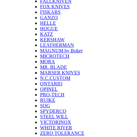
FALLKNIVEN
FOX KNIVES
FISKARS
GANZO
HELLE
HOGUE
KATZ
KERSHAW
LEATHERMAN
MAGNUM by Boker
MICROTECH
MORA
MR. BLADE
MARSER KNIVES
N.C.CUSTOM
ONTARIO
OPINEL
PRO-TECH
RUIKE
SOG
SPYDERCO
STEEL WILL
VICTORINOX
WHITE RIVER
ZERO TOLERANCE