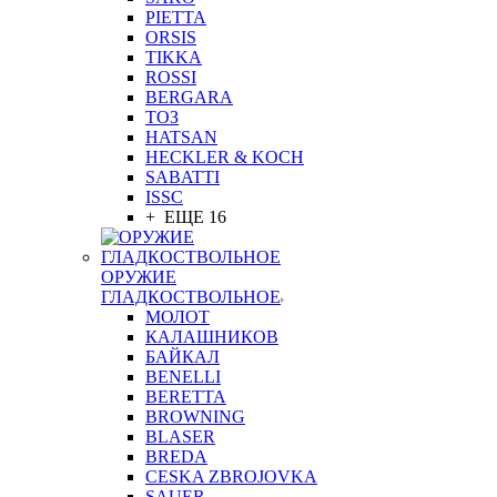
PIETTA
ORSIS
TIKKA
ROSSI
BERGARA
ТОЗ
HATSAN
HECKLER & KOCH
SABATTI
ISSC
+ ЕЩЕ 16
ОРУЖИЕ
ГЛАДКОСТВОЛЬНОЕ
МОЛОТ
КАЛАШНИКОВ
БАЙКАЛ
BENELLI
BERETTA
BROWNING
BLASER
BREDA
CESKA ZBROJOVKA
SAUER