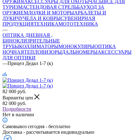
ОРУЖИЯ
АКСЕССУАРЫ ДЛЯ ОХОТЫ
ЧАСЫ
ВСЕ ДЛЯ
ТУРИЗМА
СТЕНДОВАЯ СТРЕЛЬБА
УХОД ЗА
ОРУЖИЕМ
ЛОДКИ И МОТОРЫ
АРБАЛЕТЫ И
ЛУКИ
ЧУЧЕЛА И КОВРЫ
СУВЕНИРНАЯ
ПРОДУКЦИЯ
ТЕХНИКА
МОТОТЕХНИКА
—
ОПТИКА ДНЕВНАЯ
БИНОКЛИ
ЗРИТЕЛЬНЫЕ
ТРУБЫ
КОЛЛИМАТОРЫ
МОНОКУЛЯРЫ
ОПТИКА
НОЧНАЯ
ТЕПЛОВИЗОРЫ
ДАЛЬНОМЕРЫ
АКСЕССУАРЫ
ДЛЯ ОПТИКИ
—
Прицел Дедал 1-7 (к)
82 000
руб.
Варианты цен
82 000
руб.
Подробности
Нет в наличии
Самовывоз сегодня - бесплатно
Доставка - рассчитывается индивидуально