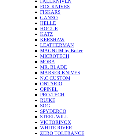
FALLKNIVEN
FOX KNIVES
FISKARS
GANZO
HELLE
HOGUE
KATZ
KERSHAW
LEATHERMAN
MAGNUM by Boker
MICROTECH
MORA
MR. BLADE
MARSER KNIVES
N.C.CUSTOM
ONTARIO
OPINEL
PRO-TECH
RUIKE
SOG
SPYDERCO
STEEL WILL
VICTORINOX
WHITE RIVER
ZERO TOLERANCE