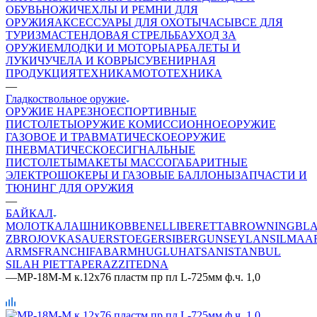
ОБУВЬ
НОЖИ
ЧЕХЛЫ И РЕМНИ ДЛЯ
ОРУЖИЯ
АКСЕССУАРЫ ДЛЯ ОХОТЫ
ЧАСЫ
ВСЕ ДЛЯ
ТУРИЗМА
СТЕНДОВАЯ СТРЕЛЬБА
УХОД ЗА
ОРУЖИЕМ
ЛОДКИ И МОТОРЫ
АРБАЛЕТЫ И
ЛУКИ
ЧУЧЕЛА И КОВРЫ
СУВЕНИРНАЯ
ПРОДУКЦИЯ
ТЕХНИКА
МОТОТЕХНИКА
—
Гладкоствольное оружие
ОРУЖИЕ НАРЕЗНОЕ
СПОРТИВНЫЕ
ПИСТОЛЕТЫ
ОРУЖИЕ КОМИССИОННОЕ
ОРУЖИЕ
ГАЗОВОЕ И ТРАВМАТИЧЕСКОЕ
ОРУЖИЕ
ПНЕВМАТИЧЕСКОЕ
СИГНАЛЬНЫЕ
ПИСТОЛЕТЫ
МАКЕТЫ МАССОГАБАРИТНЫЕ
ЭЛЕКТРОШОКЕРЫ И ГАЗОВЫЕ БАЛЛОНЫ
ЗАПЧАСТИ И
ТЮНИНГ ДЛЯ ОРУЖИЯ
—
БАЙКАЛ
МОЛОТ
КАЛАШНИКОВ
BENELLI
BERETTA
BROWNING
BL
ZBROJOVKA
SAUER
STOEGER
SIBERGUN
SEYLAN
SILMA
A
ARMS
FRANCHI
FABARM
HUGLU
HATSAN
ISTANBUL
SILAH
PIETTA
PERAZZI
TEDNA
—
МР-18М-М к.12х76 пластм пр пл L-725мм ф.ч. 1,0