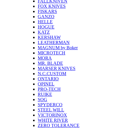
FALLKNIVEN
FOX KNIVES
FISKARS
GANZO
HELLE
HOGUE
KATZ
KERSHAW
LEATHERMAN
MAGNUM by Boker
MICROTECH
MORA
MR. BLADE
MARSER KNIVES
N.C.CUSTOM
ONTARIO
OPINEL
PRO-TECH
RUIKE
SOG
SPYDERCO
STEEL WILL
VICTORINOX
WHITE RIVER
ZERO TOLERANCE