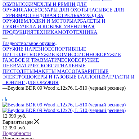
ОБУВЬ
НОЖИ
ЧЕХЛЫ И РЕМНИ ДЛЯ
ОРУЖИЯ
АКСЕССУАРЫ ДЛЯ ОХОТЫ
ЧАСЫ
ВСЕ ДЛЯ
ТУРИЗМА
СТЕНДОВАЯ СТРЕЛЬБА
УХОД ЗА
ОРУЖИЕМ
ЛОДКИ И МОТОРЫ
АРБАЛЕТЫ И
ЛУКИ
ЧУЧЕЛА И КОВРЫ
СУВЕНИРНАЯ
ПРОДУКЦИЯ
ТЕХНИКА
МОТОТЕХНИКА
—
Гладкоствольное оружие
ОРУЖИЕ НАРЕЗНОЕ
СПОРТИВНЫЕ
ПИСТОЛЕТЫ
ОРУЖИЕ КОМИССИОННОЕ
ОРУЖИЕ
ГАЗОВОЕ И ТРАВМАТИЧЕСКОЕ
ОРУЖИЕ
ПНЕВМАТИЧЕСКОЕ
СИГНАЛЬНЫЕ
ПИСТОЛЕТЫ
МАКЕТЫ МАССОГАБАРИТНЫЕ
ЭЛЕКТРОШОКЕРЫ И ГАЗОВЫЕ БАЛЛОНЫ
ЗАПЧАСТИ И
ТЮНИНГ ДЛЯ ОРУЖИЯ
—
Beydora BDR 09 Wood к.12х76, L-510 (черный ресивер)
12 990
руб.
Варианты цен
12 990
руб.
Подробности
Нет в наличии