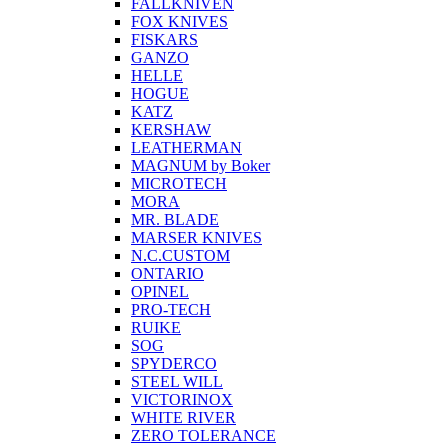
FALLKNIVEN
FOX KNIVES
FISKARS
GANZO
HELLE
HOGUE
KATZ
KERSHAW
LEATHERMAN
MAGNUM by Boker
MICROTECH
MORA
MR. BLADE
MARSER KNIVES
N.C.CUSTOM
ONTARIO
OPINEL
PRO-TECH
RUIKE
SOG
SPYDERCO
STEEL WILL
VICTORINOX
WHITE RIVER
ZERO TOLERANCE