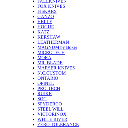
FALLKNIVEN
FOX KNIVES
FISKARS
GANZO
HELLE
HOGUE
KATZ
KERSHAW
LEATHERMAN
MAGNUM by Boker
MICROTECH
MORA
MR. BLADE
MARSER KNIVES
N.C.CUSTOM
ONTARIO
OPINEL
PRO-TECH
RUIKE
SOG
SPYDERCO
STEEL WILL
VICTORINOX
WHITE RIVER
ZERO TOLERANCE