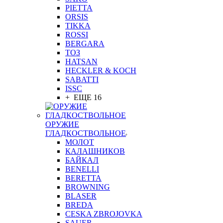
PIETTA
ORSIS
TIKKA
ROSSI
BERGARA
ТОЗ
HATSAN
HECKLER & KOCH
SABATTI
ISSC
+ ЕЩЕ 16
ОРУЖИЕ
ГЛАДКОСТВОЛЬНОЕ
МОЛОТ
КАЛАШНИКОВ
БАЙКАЛ
BENELLI
BERETTA
BROWNING
BLASER
BREDA
CESKA ZBROJOVKA
SAUER