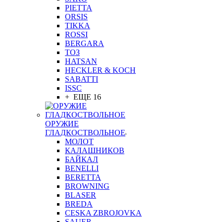
PIETTA
ORSIS
TIKKA
ROSSI
BERGARA
ТОЗ
HATSAN
HECKLER & KOCH
SABATTI
ISSC
+ ЕЩЕ 16
ОРУЖИЕ
ГЛАДКОСТВОЛЬНОЕ
МОЛОТ
КАЛАШНИКОВ
БАЙКАЛ
BENELLI
BERETTA
BROWNING
BLASER
BREDA
CESKA ZBROJOVKA
SAUER