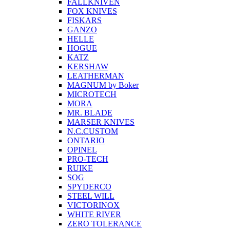
FALLKNIVEN
FOX KNIVES
FISKARS
GANZO
HELLE
HOGUE
KATZ
KERSHAW
LEATHERMAN
MAGNUM by Boker
MICROTECH
MORA
MR. BLADE
MARSER KNIVES
N.C.CUSTOM
ONTARIO
OPINEL
PRO-TECH
RUIKE
SOG
SPYDERCO
STEEL WILL
VICTORINOX
WHITE RIVER
ZERO TOLERANCE