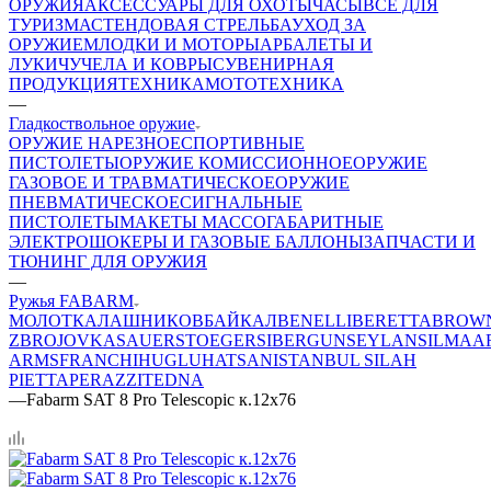
ОРУЖИЯ
АКСЕССУАРЫ ДЛЯ ОХОТЫ
ЧАСЫ
ВСЕ ДЛЯ
ТУРИЗМА
СТЕНДОВАЯ СТРЕЛЬБА
УХОД ЗА
ОРУЖИЕМ
ЛОДКИ И МОТОРЫ
АРБАЛЕТЫ И
ЛУКИ
ЧУЧЕЛА И КОВРЫ
СУВЕНИРНАЯ
ПРОДУКЦИЯ
ТЕХНИКА
МОТОТЕХНИКА
—
Гладкоствольное оружие
ОРУЖИЕ НАРЕЗНОЕ
СПОРТИВНЫЕ
ПИСТОЛЕТЫ
ОРУЖИЕ КОМИССИОННОЕ
ОРУЖИЕ
ГАЗОВОЕ И ТРАВМАТИЧЕСКОЕ
ОРУЖИЕ
ПНЕВМАТИЧЕСКОЕ
СИГНАЛЬНЫЕ
ПИСТОЛЕТЫ
МАКЕТЫ МАССОГАБАРИТНЫЕ
ЭЛЕКТРОШОКЕРЫ И ГАЗОВЫЕ БАЛЛОНЫ
ЗАПЧАСТИ И
ТЮНИНГ ДЛЯ ОРУЖИЯ
—
Ружья FABARM
МОЛОТ
КАЛАШНИКОВ
БАЙКАЛ
BENELLI
BERETTA
BROW
ZBROJOVKA
SAUER
STOEGER
SIBERGUN
SEYLAN
SILMA
A
ARMS
FRANCHI
HUGLU
HATSAN
ISTANBUL SILAH
PIETTA
PERAZZI
TEDNA
—
Fabarm SAT 8 Pro Telescopic к.12х76