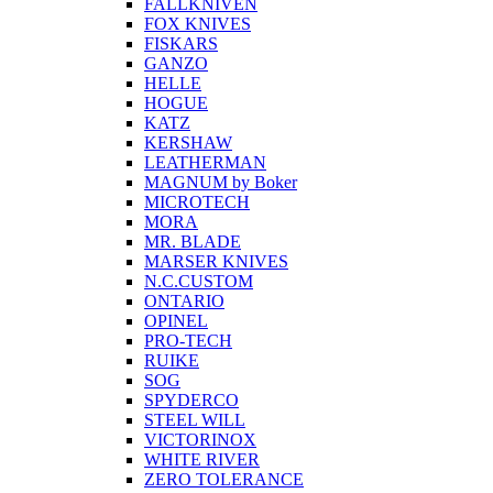
FALLKNIVEN
FOX KNIVES
FISKARS
GANZO
HELLE
HOGUE
KATZ
KERSHAW
LEATHERMAN
MAGNUM by Boker
MICROTECH
MORA
MR. BLADE
MARSER KNIVES
N.C.CUSTOM
ONTARIO
OPINEL
PRO-TECH
RUIKE
SOG
SPYDERCO
STEEL WILL
VICTORINOX
WHITE RIVER
ZERO TOLERANCE