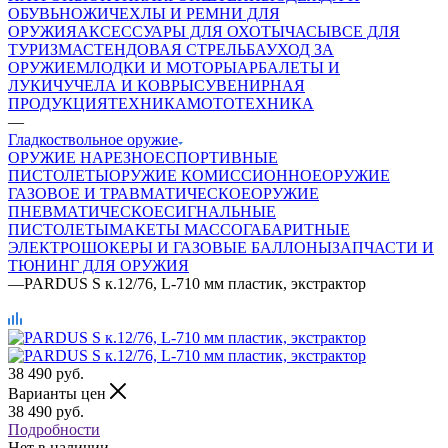
ОБУВЬ
НОЖИ
ЧЕХЛЫ И РЕМНИ ДЛЯ
ОРУЖИЯ
АКСЕССУАРЫ ДЛЯ ОХОТЫ
ЧАСЫ
ВСЕ ДЛЯ
ТУРИЗМА
СТЕНДОВАЯ СТРЕЛЬБА
УХОД ЗА
ОРУЖИЕМ
ЛОДКИ И МОТОРЫ
АРБАЛЕТЫ И
ЛУКИ
ЧУЧЕЛА И КОВРЫ
СУВЕНИРНАЯ
ПРОДУКЦИЯ
ТЕХНИКА
МОТОТЕХНИКА
—
Гладкоствольное оружие
ОРУЖИЕ НАРЕЗНОЕ
СПОРТИВНЫЕ
ПИСТОЛЕТЫ
ОРУЖИЕ КОМИССИОННОЕ
ОРУЖИЕ
ГАЗОВОЕ И ТРАВМАТИЧЕСКОЕ
ОРУЖИЕ
ПНЕВМАТИЧЕСКОЕ
СИГНАЛЬНЫЕ
ПИСТОЛЕТЫ
МАКЕТЫ МАССОГАБАРИТНЫЕ
ЭЛЕКТРОШОКЕРЫ И ГАЗОВЫЕ БАЛЛОНЫ
ЗАПЧАСТИ И
ТЮНИНГ ДЛЯ ОРУЖИЯ
—
PARDUS S к.12/76, L-710 мм пластик, экстрактор
38 490
руб.
Варианты цен
38 490
руб.
Подробности
Нет в наличии