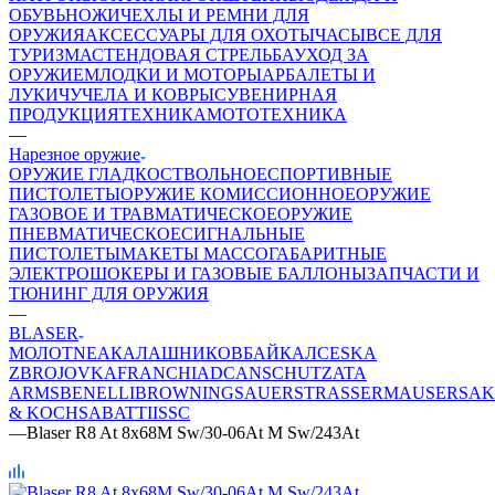
ОБУВЬ
НОЖИ
ЧЕХЛЫ И РЕМНИ ДЛЯ
ОРУЖИЯ
АКСЕССУАРЫ ДЛЯ ОХОТЫ
ЧАСЫ
ВСЕ ДЛЯ
ТУРИЗМА
СТЕНДОВАЯ СТРЕЛЬБА
УХОД ЗА
ОРУЖИЕМ
ЛОДКИ И МОТОРЫ
АРБАЛЕТЫ И
ЛУКИ
ЧУЧЕЛА И КОВРЫ
СУВЕНИРНАЯ
ПРОДУКЦИЯ
ТЕХНИКА
МОТОТЕХНИКА
—
Нарезное оружие
ОРУЖИЕ ГЛАДКОСТВОЛЬНОЕ
СПОРТИВНЫЕ
ПИСТОЛЕТЫ
ОРУЖИЕ КОМИССИОННОЕ
ОРУЖИЕ
ГАЗОВОЕ И ТРАВМАТИЧЕСКОЕ
ОРУЖИЕ
ПНЕВМАТИЧЕСКОЕ
СИГНАЛЬНЫЕ
ПИСТОЛЕТЫ
МАКЕТЫ МАССОГАБАРИТНЫЕ
ЭЛЕКТРОШОКЕРЫ И ГАЗОВЫЕ БАЛЛОНЫ
ЗАПЧАСТИ И
ТЮНИНГ ДЛЯ ОРУЖИЯ
—
BLASER
МОЛОТ
NEA
КАЛАШНИКОВ
БАЙКАЛ
CESKA
ZBROJOVKA
FRANCHI
ADC
ANSCHUTZ
ATA
ARMS
BENELLI
BROWNING
SAUER
STRASSER
MAUSER
SA
& KOCH
SABATTI
ISSC
—
Blaser R8 At 8х68M Sw/30-06At M Sw/243At