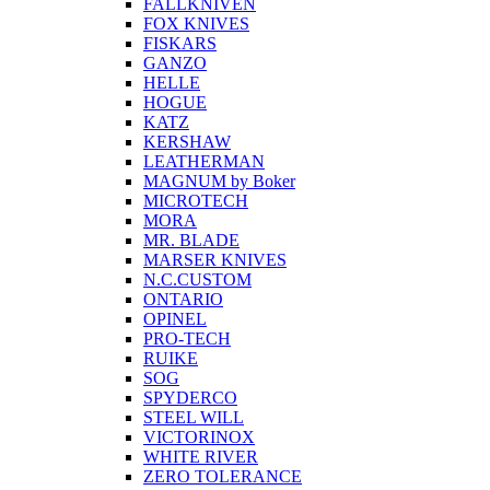
FALLKNIVEN
FOX KNIVES
FISKARS
GANZO
HELLE
HOGUE
KATZ
KERSHAW
LEATHERMAN
MAGNUM by Boker
MICROTECH
MORA
MR. BLADE
MARSER KNIVES
N.C.CUSTOM
ONTARIO
OPINEL
PRO-TECH
RUIKE
SOG
SPYDERCO
STEEL WILL
VICTORINOX
WHITE RIVER
ZERO TOLERANCE