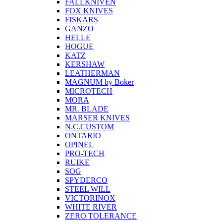
FALLKNIVEN
FOX KNIVES
FISKARS
GANZO
HELLE
HOGUE
KATZ
KERSHAW
LEATHERMAN
MAGNUM by Boker
MICROTECH
MORA
MR. BLADE
MARSER KNIVES
N.C.CUSTOM
ONTARIO
OPINEL
PRO-TECH
RUIKE
SOG
SPYDERCO
STEEL WILL
VICTORINOX
WHITE RIVER
ZERO TOLERANCE