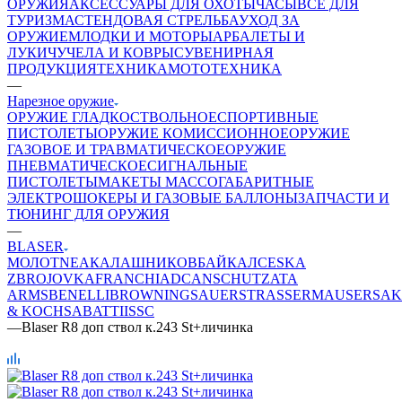
ОРУЖИЯ
АКСЕССУАРЫ ДЛЯ ОХОТЫ
ЧАСЫ
ВСЕ ДЛЯ
ТУРИЗМА
СТЕНДОВАЯ СТРЕЛЬБА
УХОД ЗА
ОРУЖИЕМ
ЛОДКИ И МОТОРЫ
АРБАЛЕТЫ И
ЛУКИ
ЧУЧЕЛА И КОВРЫ
СУВЕНИРНАЯ
ПРОДУКЦИЯ
ТЕХНИКА
МОТОТЕХНИКА
—
Нарезное оружие
ОРУЖИЕ ГЛАДКОСТВОЛЬНОЕ
СПОРТИВНЫЕ
ПИСТОЛЕТЫ
ОРУЖИЕ КОМИССИОННОЕ
ОРУЖИЕ
ГАЗОВОЕ И ТРАВМАТИЧЕСКОЕ
ОРУЖИЕ
ПНЕВМАТИЧЕСКОЕ
СИГНАЛЬНЫЕ
ПИСТОЛЕТЫ
МАКЕТЫ МАССОГАБАРИТНЫЕ
ЭЛЕКТРОШОКЕРЫ И ГАЗОВЫЕ БАЛЛОНЫ
ЗАПЧАСТИ И
ТЮНИНГ ДЛЯ ОРУЖИЯ
—
BLASER
МОЛОТ
NEA
КАЛАШНИКОВ
БАЙКАЛ
CESKA
ZBROJOVKA
FRANCHI
ADC
ANSCHUTZ
ATA
ARMS
BENELLI
BROWNING
SAUER
STRASSER
MAUSER
SA
& KOCH
SABATTI
ISSC
—
Blaser R8 доп ствол к.243 St+личинка