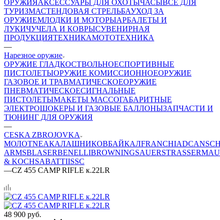
ОРУЖИЯ
АКСЕССУАРЫ ДЛЯ ОХОТЫ
ЧАСЫ
ВСЕ ДЛЯ
ТУРИЗМА
СТЕНДОВАЯ СТРЕЛЬБА
УХОД ЗА
ОРУЖИЕМ
ЛОДКИ И МОТОРЫ
АРБАЛЕТЫ И
ЛУКИ
ЧУЧЕЛА И КОВРЫ
СУВЕНИРНАЯ
ПРОДУКЦИЯ
ТЕХНИКА
МОТОТЕХНИКА
—
Нарезное оружие
ОРУЖИЕ ГЛАДКОСТВОЛЬНОЕ
СПОРТИВНЫЕ
ПИСТОЛЕТЫ
ОРУЖИЕ КОМИССИОННОЕ
ОРУЖИЕ
ГАЗОВОЕ И ТРАВМАТИЧЕСКОЕ
ОРУЖИЕ
ПНЕВМАТИЧЕСКОЕ
СИГНАЛЬНЫЕ
ПИСТОЛЕТЫ
МАКЕТЫ МАССОГАБАРИТНЫЕ
ЭЛЕКТРОШОКЕРЫ И ГАЗОВЫЕ БАЛЛОНЫ
ЗАПЧАСТИ И
ТЮНИНГ ДЛЯ ОРУЖИЯ
—
CESKA ZBROJOVKA
МОЛОТ
NEA
КАЛАШНИКОВ
БАЙКАЛ
FRANCHI
ADC
ANSC
ARMS
BLASER
BENELLI
BROWNING
SAUER
STRASSER
MAU
& KOCH
SABATTI
ISSC
—
CZ 455 CAMP RIFLE к.22LR
48 900
руб.