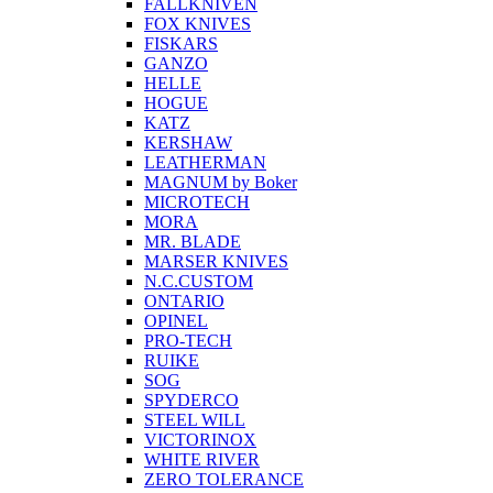
FALLKNIVEN
FOX KNIVES
FISKARS
GANZO
HELLE
HOGUE
KATZ
KERSHAW
LEATHERMAN
MAGNUM by Boker
MICROTECH
MORA
MR. BLADE
MARSER KNIVES
N.C.CUSTOM
ONTARIO
OPINEL
PRO-TECH
RUIKE
SOG
SPYDERCO
STEEL WILL
VICTORINOX
WHITE RIVER
ZERO TOLERANCE