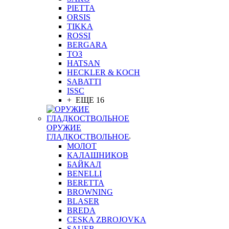
PIETTA
ORSIS
TIKKA
ROSSI
BERGARA
ТОЗ
HATSAN
HECKLER & KOCH
SABATTI
ISSC
+ ЕЩЕ 16
ОРУЖИЕ
ГЛАДКОСТВОЛЬНОЕ
МОЛОТ
КАЛАШНИКОВ
БАЙКАЛ
BENELLI
BERETTA
BROWNING
BLASER
BREDA
CESKA ZBROJOVKA
SAUER