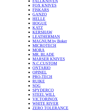
FALLKNIVEN
FOX KNIVES
FISKARS
GANZO
HELLE
HOGUE
KATZ
KERSHAW
LEATHERMAN
MAGNUM by Boker
MICROTECH
MORA
MR. BLADE
MARSER KNIVES
N.C.CUSTOM
ONTARIO
OPINEL
PRO-TECH
RUIKE
SOG
SPYDERCO
STEEL WILL
VICTORINOX
WHITE RIVER
ZERO TOLERANCE