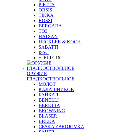
PIETTA
ORSIS
TIKKA
ROSSI
BERGARA
ТОЗ
HATSAN
HECKLER & KOCH
SABATTI
ISSC
+ ЕЩЕ 16
ОРУЖИЕ
ГЛАДКОСТВОЛЬНОЕ
МОЛОТ
КАЛАШНИКОВ
БАЙКАЛ
BENELLI
BERETTA
BROWNING
BLASER
BREDA
CESKA ZBROJOVKA
SAUER