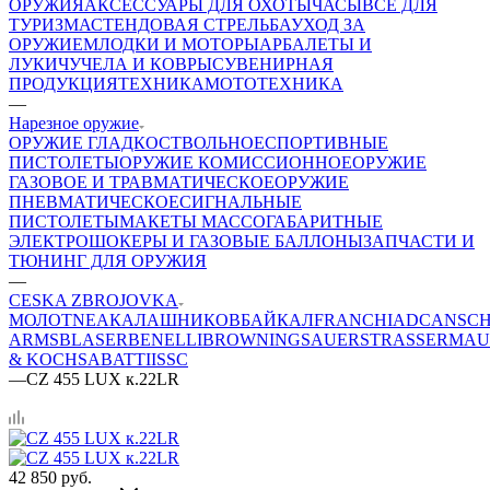
ОРУЖИЯ
АКСЕССУАРЫ ДЛЯ ОХОТЫ
ЧАСЫ
ВСЕ ДЛЯ
ТУРИЗМА
СТЕНДОВАЯ СТРЕЛЬБА
УХОД ЗА
ОРУЖИЕМ
ЛОДКИ И МОТОРЫ
АРБАЛЕТЫ И
ЛУКИ
ЧУЧЕЛА И КОВРЫ
СУВЕНИРНАЯ
ПРОДУКЦИЯ
ТЕХНИКА
МОТОТЕХНИКА
—
Нарезное оружие
ОРУЖИЕ ГЛАДКОСТВОЛЬНОЕ
СПОРТИВНЫЕ
ПИСТОЛЕТЫ
ОРУЖИЕ КОМИССИОННОЕ
ОРУЖИЕ
ГАЗОВОЕ И ТРАВМАТИЧЕСКОЕ
ОРУЖИЕ
ПНЕВМАТИЧЕСКОЕ
СИГНАЛЬНЫЕ
ПИСТОЛЕТЫ
МАКЕТЫ МАССОГАБАРИТНЫЕ
ЭЛЕКТРОШОКЕРЫ И ГАЗОВЫЕ БАЛЛОНЫ
ЗАПЧАСТИ И
ТЮНИНГ ДЛЯ ОРУЖИЯ
—
CESKA ZBROJOVKA
МОЛОТ
NEA
КАЛАШНИКОВ
БАЙКАЛ
FRANCHI
ADC
ANSC
ARMS
BLASER
BENELLI
BROWNING
SAUER
STRASSER
MAU
& KOCH
SABATTI
ISSC
—
CZ 455 LUX к.22LR
42 850
руб.