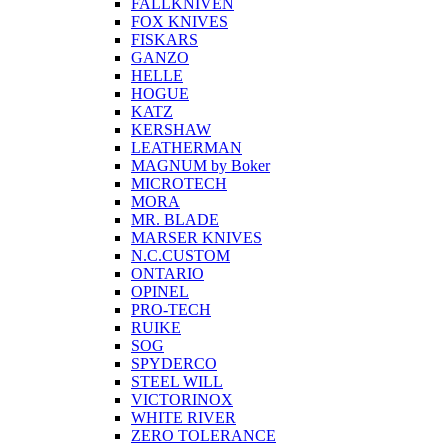
FALLKNIVEN
FOX KNIVES
FISKARS
GANZO
HELLE
HOGUE
KATZ
KERSHAW
LEATHERMAN
MAGNUM by Boker
MICROTECH
MORA
MR. BLADE
MARSER KNIVES
N.C.CUSTOM
ONTARIO
OPINEL
PRO-TECH
RUIKE
SOG
SPYDERCO
STEEL WILL
VICTORINOX
WHITE RIVER
ZERO TOLERANCE