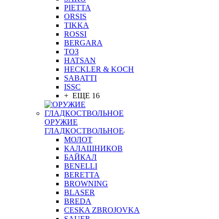
PIETTA
ORSIS
TIKKA
ROSSI
BERGARA
ТОЗ
HATSAN
HECKLER & KOCH
SABATTI
ISSC
+ ЕЩЕ 16
ОРУЖИЕ
ГЛАДКОСТВОЛЬНОЕ
МОЛОТ
КАЛАШНИКОВ
БАЙКАЛ
BENELLI
BERETTA
BROWNING
BLASER
BREDA
CESKA ZBROJOVKA
SAUER