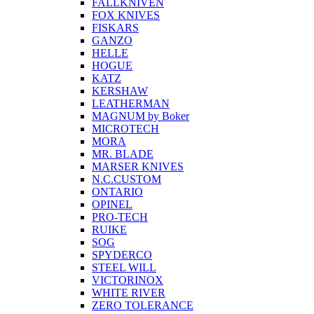
FALLKNIVEN
FOX KNIVES
FISKARS
GANZO
HELLE
HOGUE
KATZ
KERSHAW
LEATHERMAN
MAGNUM by Boker
MICROTECH
MORA
MR. BLADE
MARSER KNIVES
N.C.CUSTOM
ONTARIO
OPINEL
PRO-TECH
RUIKE
SOG
SPYDERCO
STEEL WILL
VICTORINOX
WHITE RIVER
ZERO TOLERANCE