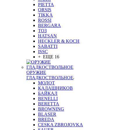
PIETTA
ORSIS
TIKKA
ROSSI
BERGARA
ТОЗ
HATSAN
HECKLER & KOCH
SABATTI
ISSC
+ ЕЩЕ 16
ОРУЖИЕ
ГЛАДКОСТВОЛЬНОЕ
МОЛОТ
КАЛАШНИКОВ
БАЙКАЛ
BENELLI
BERETTA
BROWNING
BLASER
BREDA
CESKA ZBROJOVKA
SAUER