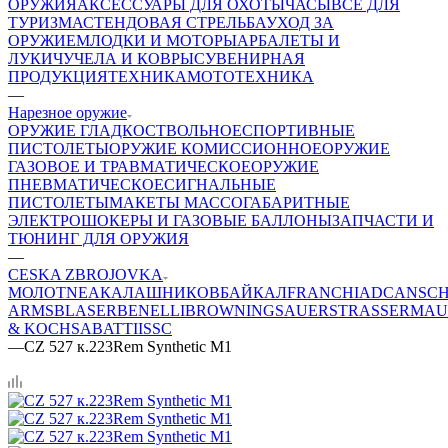
ОРУЖИЯ
АКСЕССУАРЫ ДЛЯ ОХОТЫ
ЧАСЫ
ВСЕ ДЛЯ
ТУРИЗМА
СТЕНДОВАЯ СТРЕЛЬБА
УХОД ЗА
ОРУЖИЕМ
ЛОДКИ И МОТОРЫ
АРБАЛЕТЫ И
ЛУКИ
ЧУЧЕЛА И КОВРЫ
СУВЕНИРНАЯ
ПРОДУКЦИЯ
ТЕХНИКА
МОТОТЕХНИКА
—
Нарезное оружие
ОРУЖИЕ ГЛАДКОСТВОЛЬНОЕ
СПОРТИВНЫЕ
ПИСТОЛЕТЫ
ОРУЖИЕ КОМИССИОННОЕ
ОРУЖИЕ
ГАЗОВОЕ И ТРАВМАТИЧЕСКОЕ
ОРУЖИЕ
ПНЕВМАТИЧЕСКОЕ
СИГНАЛЬНЫЕ
ПИСТОЛЕТЫ
МАКЕТЫ МАССОГАБАРИТНЫЕ
ЭЛЕКТРОШОКЕРЫ И ГАЗОВЫЕ БАЛЛОНЫ
ЗАПЧАСТИ И
ТЮНИНГ ДЛЯ ОРУЖИЯ
—
CESKA ZBROJOVKA
МОЛОТ
NEA
КАЛАШНИКОВ
БАЙКАЛ
FRANCHI
ADC
ANSC
ARMS
BLASER
BENELLI
BROWNING
SAUER
STRASSER
MAU
& KOCH
SABATTI
ISSC
—
CZ 527 к.223Rem Synthetic M1