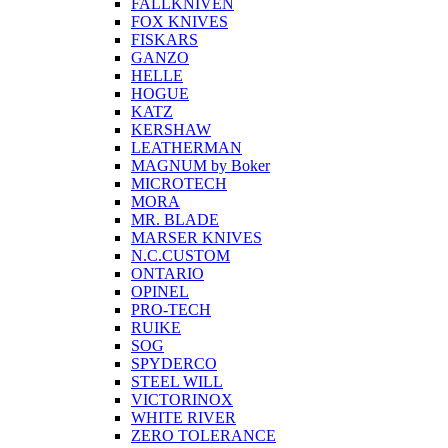
FALLKNIVEN
FOX KNIVES
FISKARS
GANZO
HELLE
HOGUE
KATZ
KERSHAW
LEATHERMAN
MAGNUM by Boker
MICROTECH
MORA
MR. BLADE
MARSER KNIVES
N.C.CUSTOM
ONTARIO
OPINEL
PRO-TECH
RUIKE
SOG
SPYDERCO
STEEL WILL
VICTORINOX
WHITE RIVER
ZERO TOLERANCE