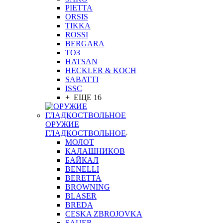
PIETTA
ORSIS
TIKKA
ROSSI
BERGARA
ТОЗ
HATSAN
HECKLER & KOCH
SABATTI
ISSC
+ ЕЩЕ 16
ОРУЖИЕ
ГЛАДКОСТВОЛЬНОЕ
МОЛОТ
КАЛАШНИКОВ
БАЙКАЛ
BENELLI
BERETTA
BROWNING
BLASER
BREDA
CESKA ZBROJOVKA
SAUER