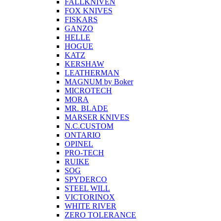
FALLKNIVEN
FOX KNIVES
FISKARS
GANZO
HELLE
HOGUE
KATZ
KERSHAW
LEATHERMAN
MAGNUM by Boker
MICROTECH
MORA
MR. BLADE
MARSER KNIVES
N.C.CUSTOM
ONTARIO
OPINEL
PRO-TECH
RUIKE
SOG
SPYDERCO
STEEL WILL
VICTORINOX
WHITE RIVER
ZERO TOLERANCE