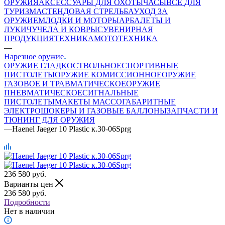
ОРУЖИЯ
АКСЕССУАРЫ ДЛЯ ОХОТЫ
ЧАСЫ
ВСЕ ДЛЯ
ТУРИЗМА
СТЕНДОВАЯ СТРЕЛЬБА
УХОД ЗА
ОРУЖИЕМ
ЛОДКИ И МОТОРЫ
АРБАЛЕТЫ И
ЛУКИ
ЧУЧЕЛА И КОВРЫ
СУВЕНИРНАЯ
ПРОДУКЦИЯ
ТЕХНИКА
МОТОТЕХНИКА
—
Нарезное оружие
ОРУЖИЕ ГЛАДКОСТВОЛЬНОЕ
СПОРТИВНЫЕ
ПИСТОЛЕТЫ
ОРУЖИЕ КОМИССИОННОЕ
ОРУЖИЕ
ГАЗОВОЕ И ТРАВМАТИЧЕСКОЕ
ОРУЖИЕ
ПНЕВМАТИЧЕСКОЕ
СИГНАЛЬНЫЕ
ПИСТОЛЕТЫ
МАКЕТЫ МАССОГАБАРИТНЫЕ
ЭЛЕКТРОШОКЕРЫ И ГАЗОВЫЕ БАЛЛОНЫ
ЗАПЧАСТИ И
ТЮНИНГ ДЛЯ ОРУЖИЯ
—
Haenel Jaeger 10 Plastic к.30-06Sprg
236 580
руб.
Варианты цен
236 580
руб.
Подробности
Нет в наличии